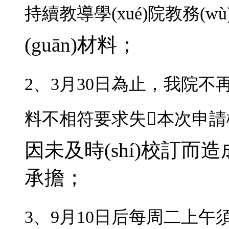
持續教導學(xué)院教務(
(guān)材料；
2、3月30日為止，
料不相符要求失本次申請機會(h
因未及時(shí)校訂而
承擔；
3、9月10日后每周二上午須