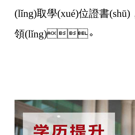
(lǐng)取學(xué)位證書(shū
領(lǐng)。