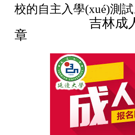
校的自主入學(xué)測試
吉林成人高考學(x
章