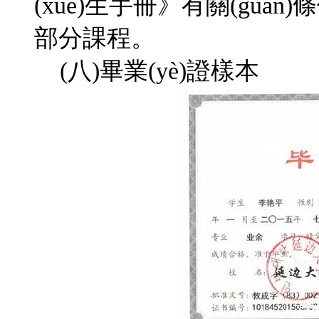
(xué)生手冊》有關(guā
部分課程。
(八)畢業(yè)證樣本