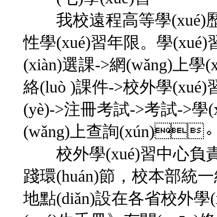
我校遠程高等學(xué)歷教
性學(xué)習年限。學(xu
(xiàn)選課->網(wǎng)上學(
絡(luò )課件->校外學(xu
(yè)->注冊考試->考試->學
(wǎng)上查詢(xún)
校外學(xué)習中心負責教學(x
踐環(huán)節，校本部
地點(diǎn)設在各省校外學(