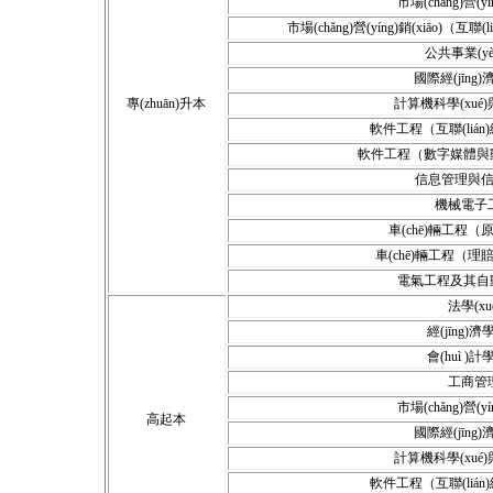
市場(chǎng)營(yín
市場(chǎng)營(yíng)銷(xiāo)（互聯(li
公共事業(y
國際經(jīng
專(zhuān)升本
計算機科學(xué)與
軟件工程（互聯(lián)
軟件工程（數字媒體與動(
信息管理與
機械電子
車(chē)輛工程
車(chē)輛工程（
電氣工程及其自動(
法學(xu
經(jīng)濟學
會(huì )計學
工商管
市場(chǎng)營(yín
高起本
國際經(jīng
計算機科學(xué)與
軟件工程（互聯(lián)