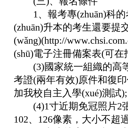
(三)、報名條件
1、報考專(zhuān)
(zhuān)升本的考生還要
(wǎng)(http://www.ch
(shū)電子注冊備案表(可在招
(3)國家統一組織的高等教育
考證(兩年有效)原件和復印件(
加我校自主入學(xué)測試);
(4)1寸近期免冠照片2張
102、126像素，大小不超過(