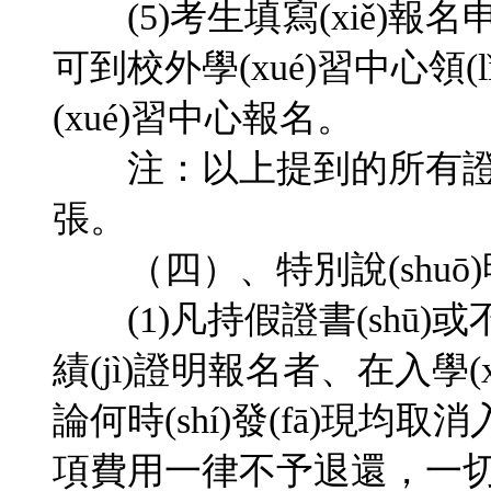
(5)考生填寫(xiě)報名申請
可到校外學(xué)習中心領(
(xué)習中心報名。
注：以上提到的所有證件
張。
（四）、特別說(shuō
(1)凡持假證書(shū)或不
績(jì)證明報名者、在入
論何時(shí)發(fā)現均取消
項費用一律不予退還，一