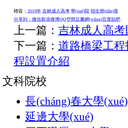
標簽：
2019年
吉林成人高考
學(xué)院
招生簡(jiǎn)章
分享到：
微信
新浪微博
QQ空間
豆瓣網(wǎng)
百度貼吧
上一篇：
吉林成人高考財務
下一篇：
道路橋梁工程技術(
程設置介紹
文科院校
長(cháng)春大學(xué)
延邊大學(xué)