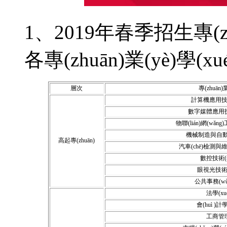
1、2019年春季招生專(zh
各專(zhuān)業(yè)學(x
層次
專(zhuān)業
計算機應用技術
數字媒體應用技術
物聯(lián)網(wǎng
機械制造與自動(
高起專(zhuān)
汽車(chē)檢測與維
數控技術(s
眼視光技術(s
公共事務(w
法學(xu
會(huì )計學
工商管