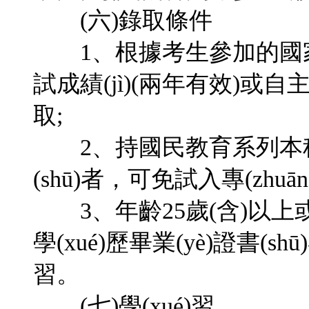
(六)錄取條件
1、根據考生參加的國家
試成績(jì)(兩年有效)或自主入
取;
2、持國民教育系列本科及
(shū)者，可免試入專(zhuān
3、年齡25歲(含)以上
學(xué)歷畢業(yè)證書(shū
習。
(七)學(xué)習