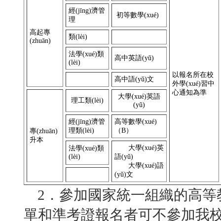
經(jīng)濟管
初等數學(xué)
理
高起專
類(lèi)
(zhuān)
法學(xué)類
高中英語(yǔ)
(lèi)
以報名所在校
高中語(yǔ)文
外學(xué)習中
心通知為準
大學(xué)英語
理工類(lèi)
(yǔ)
經(jīng)濟管
高等數學(xué)
理類(lèi)
（B）
專(zhuān)
升本
大學(xué)英
法學(xué)類
(lèi)
語(yǔ)
大學(xué)語
(yǔ)文
2．參加國家統一組織的高等教育
單和準考證報名者可不參加我校自主