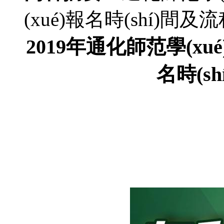
(xué)報名時(shí)間及
2019年通化師范學(xué
名時(s