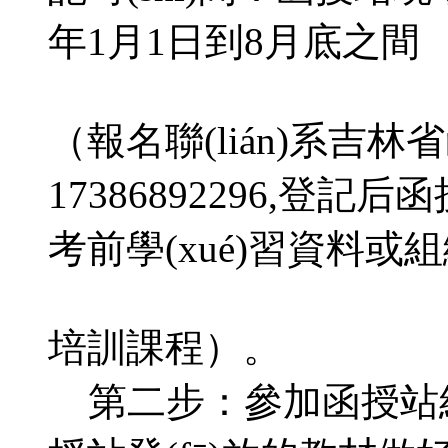
年1月1日到8月底之間
（報名聯(lián)系吉
17386892296,登記后
考前學(xué)習資料或
培訓課程）。
第二步：參加函授站組織