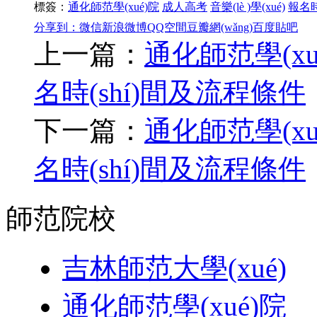
標簽：
通化師范學(xué)院
成人高考
音樂(lè )學(xué)
報名時(
分享到：
微信
新浪微博
QQ空間
豆瓣網(wǎng)
百度貼吧
上一篇：
通化師范學(xu
名時(shí)間及流程條件
下一篇：
通化師范學(x
名時(shí)間及流程條件
師范院校
吉林師范大學(xué)
通化師范學(xué)院