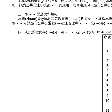
本專(zhuān)業(yè)的培養目標是使考生通過(guò)學(xué)習城
能、熟悉公共交通新技術(shù)的應用，成為適應現代城市公共
三、學(xué)歷層次和規格
本專(zhuān)業(yè)為高等教育專(zhuān)科層次，凡取得本專(
學(xué)考試城市公共交通營(yíng)運管理專(zhuān)業(yè)專(zh
四、考試課程與學(xué)分（專(zhuān)業(yè)代碼：01A022
序號
1
2
3
4
5
6
7
8
9
10
11