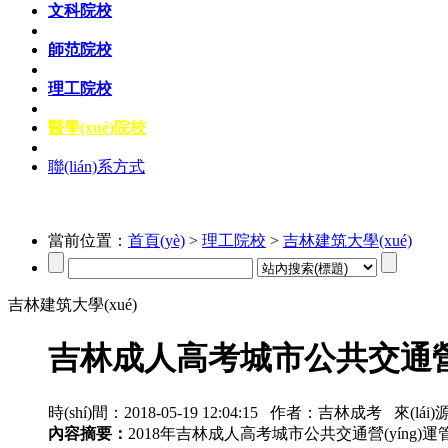
文科院校
師范院校
理工院校
醫學(xué)院校
聯(lián)系方式
當前位置：
首頁(yè)
>
理工院校
>
吉林建筑大學(xué)
吉林建筑大學(xué)
吉林成人高考城市公共交通營(yí
時(shí)間：2018-05-19 12:04:15 作者：吉林成考 來
內容摘要：
2018年吉林成人高考城市公共交通營(yíng)運管