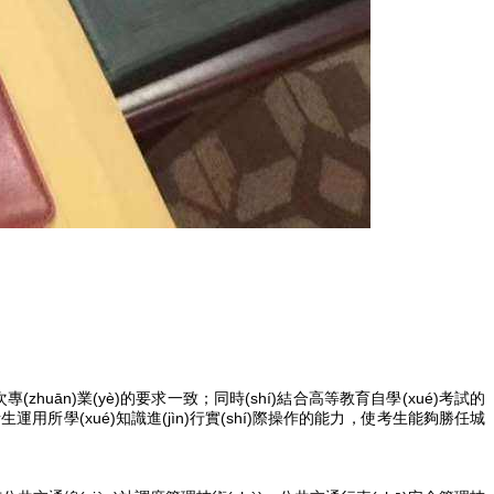
uān)業(yè)的要求一致；同時(shí)結合高等教育自學(xué)考試的
及考生運用所學(xué)知識進(jìn)行實(shí)際操作的能力，使考生能夠勝任城