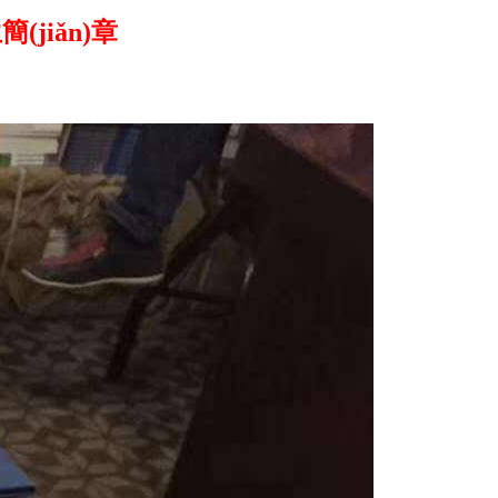
jiǎn)章