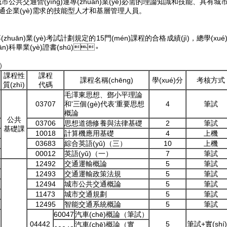
市公共交通營(yíng)運專(zhuān)業(yè)必需的理論知識和技能、具有城市
交通企業(yè)需求的技能型人才和基層管理人員。
zhuān)業(yè)考試計劃規定的15門(mén)課程的合格成績(jì)，總學(xu
uān)科畢業(yè)證書(shū)。
4）
課程性
課程
課程名稱(chēng)
學(xué)分
考核方式
質(zhì)
代碼
毛澤東思想、鄧小平理論
03707
和'三個(gè)代表’重要思想
4
筆試
概論
公共
03706
思想道德修養與法律基礎
2
筆試
基礎課
10018
計算機應用基礎
4
上機
03683
綜合英語(yǔ)（三）
10
上機
00012
英語(yǔ)（一）
7
筆試
12492
交通運輸概論
5
筆試
12493
交通運輸政策法規
5
筆試
12494
城市公共交通概論
5
筆試
11473
城市交通規劃
5
筆試
12495
智能交通系統概論
5
筆試
60047
汽車(chē)概論（筆試）
04442
5
筆試+實(shí
汽車(chē)概論（實