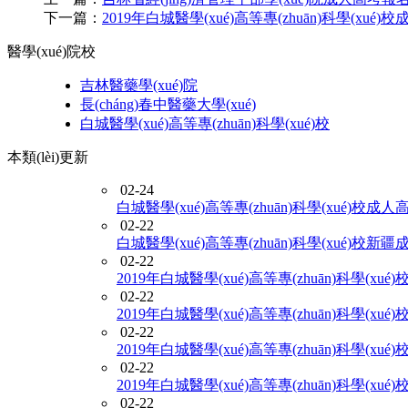
下一篇：
2019年白城醫學(xué)高等專(zhuān)科學(xué)校
醫學(xué)院校
吉林醫藥學(xué)院
長(cháng)春中醫藥大學(xué)
白城醫學(xué)高等專(zhuān)科學(xué)校
本類(lèi)更新
02-24
白城醫學(xué)高等專(zhuān)科學(xué)校成人高考專
02-22
白城醫學(xué)高等專(zhuān)科學(xué)校
02-22
2019年白城醫學(xué)高等專(zhuān)科學(xué)
02-22
2019年白城醫學(xué)高等專(zhuān)科學(
02-22
2019年白城醫學(xué)高等專(zhuān)科學(xu
02-22
2019年白城醫學(xué)高等專(zhuān)科學(xu
02-22