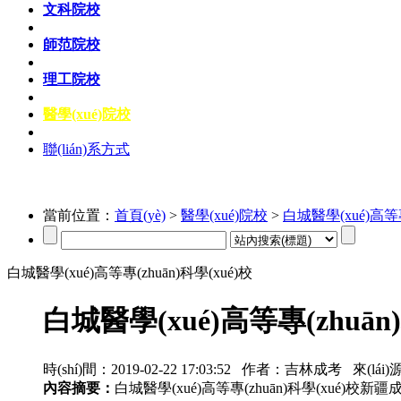
文科院校
師范院校
理工院校
醫學(xué)院校
聯(lián)系方式
當前位置：
首頁(yè)
>
醫學(xué)院校
>
白城醫學(xué)高等專(
白城醫學(xué)高等專(zhuān)科學(xué)校
白城醫學(xué)高等專(zhu
時(shí)間：2019-02-22 17:03:52 作者：吉林成考 來(
內容摘要：
白城醫學(xué)高等專(zhuān)科學(xué)校